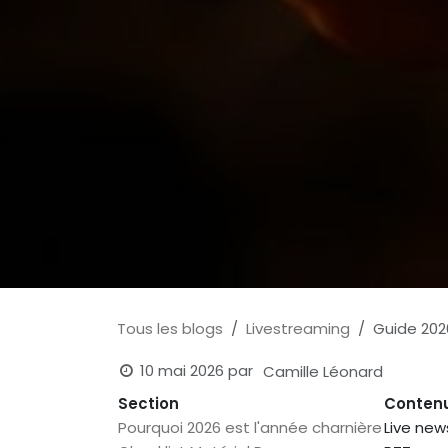
Tous les blogs
Livestreaming
Guide 202
10 mai 2026
par
Camille Léonard
Section
Conten
Pourquoi 2026 est l'année charnière
Live new