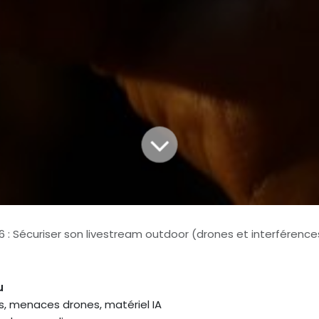
6 : Sécuriser son livestream outdoor (drones et interférence
u
s, menaces drones, matériel IA