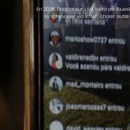
En 2026, l'indicateur LIVE bêta de Blue
synchroniser via RTMP, choisir outi