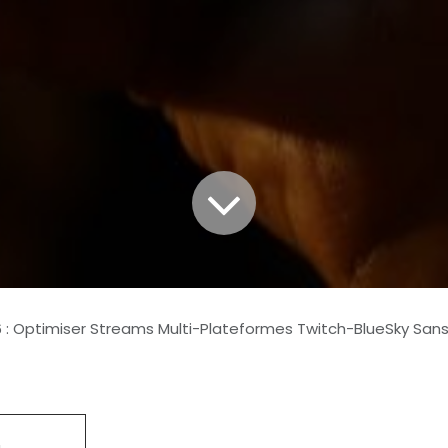
 : Optimiser Streams Multi-Plateformes Twitch-BlueSky Sans L