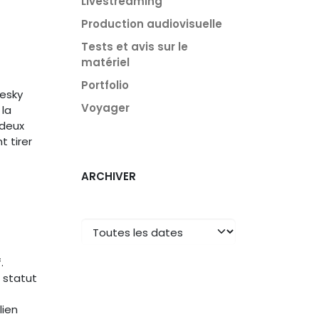
Livestreaming
Production audiovisuelle
Tests et avis sur le
matériel
Portfolio
uesky
Voyager
 la
 deux
 tirer
ARCHIVER
.
 statut
lien