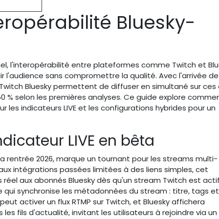
ropérabilité Bluesky-
l, l'interopérabilité entre plateformes comme Twitch et Bl
 l'audience sans compromettre la qualité. Avec l'arrivée de
Twitch Bluesky permettent de diffuser en simultané sur ces
 50 % selon les premières analyses. Ce guide explore comment
r les indicateurs LIVE et les configurations hybrides pour un
ndicateur LIVE en bêta
à la rentrée 2026, marque un tournant pour les streams multi-
ux intégrations passées limitées à des liens simples, cet
 réel aux abonnés Bluesky dès qu'un stream Twitch est actif
e qui synchronise les métadonnées du stream : titre, tags et
eut activer un flux RTMP sur Twitch, et Bluesky affichera
 fils d'actualité, invitant les utilisateurs à rejoindre via un 