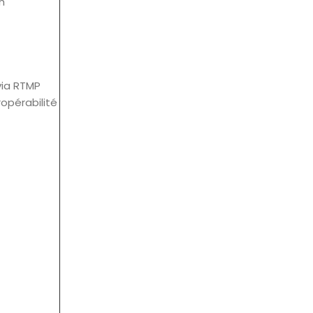
h
via RTMP
ropérabilité