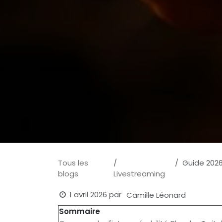
Tous les
Guide 2026
blogs
Livestreaming
1 avril 2026
par
Camille Léonard
Sommaire