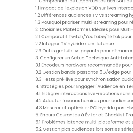
1. Comprendre les Opportunités des Sorties 
1.1 Impact de l'explosion VOD sur lives interac
1.2 Différences audiences TV vs streaming h
1.3 Pourquoi prioriser multi-streaming pour r
2. Choisir les Plateformes Idéales pour Mult
2.1 Comparatif Twitch/YouTube/TikTok pour l
2.2 Intégrer TV hybride sans latence
2.3 Outils gratuits vs payants pour démarrer
3. Configurer un Setup Technique Anti-Late
3.1 Encodeurs hardware recommandés pour 
3.2 Gestion bande passante 5G/edge pour z
3.3 Tests pré-live pour synchronisation audi
4. Stratégies pour Engager l'Audience en T
4.1 Intégrer interactions live-reactions san
4.2 Adapter fuseaux horaires pour audience
4.3 Mesurer et optimiser ROI hybride post-li
5. Erreurs Courantes à Éviter et Checklist Pr
5.1 Problèmes latence multi-plateforme et 
5.2 Gestion pics audiences lors sorties série