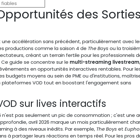
 fiables
pportunités des Sortie
ît une accélération sans précédent, particulièrement avec le
 Des productions comme la saison 4 de
The Boys
ou la troisiè
ectateurs, créant un terrain fertile pour les professionnels d
 Ce guide se concentre sur le
multi-streaming livestream
événements en opportunités interactives rentables. Pour le
s budgets moyens au sein de PME ou d'institutions, maîtris
s plateformes VOD tout en boostant l'engagement sans
OD sur lives interactifs
26 n'est pas seulement un pic de consommation ; c'est une 
e approfondie, avril 2026 marque un mois particulièrement cha
aming à des niveaux inédits. Par exemple,
The Boys
et
Eupho
ns à partager leurs réactions en temps réel. Pour les pros d