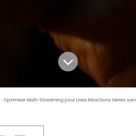
: Optimiser Multi-Streaming pour Lives Réactions Séries sans L