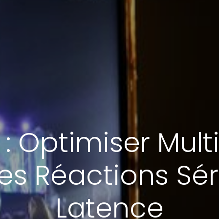
: Optimiser Mul
ves Réactions Sér
Latence