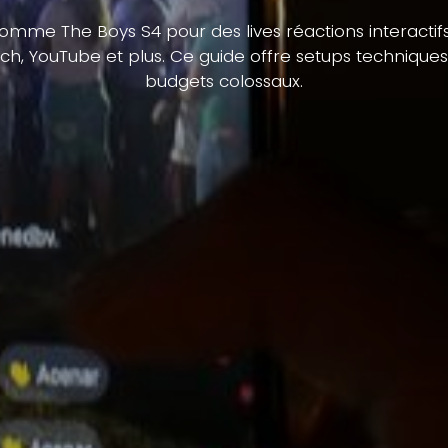
comme The Boys S4 pour des lives réactions interactifs
h, YouTube et plus. Ce guide offre setups techniques 
budgets colossaux.