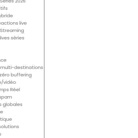
Séries 2026
tifs
ybride
éactions live
i-Streaming
ives séries
nce
multi-destinations
éro buffering
o/vidéo
emps Réel
s spam
s globales
ve
atique
solutions
s