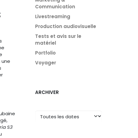
Communication
s
Livestreaming
Production audiovisuelle
Tests et avis sur le
s
matériel
me
Portfolio
e
, une
Voyager
s
er
ARCHIVER
aubaine
rgé,
ria S3
u