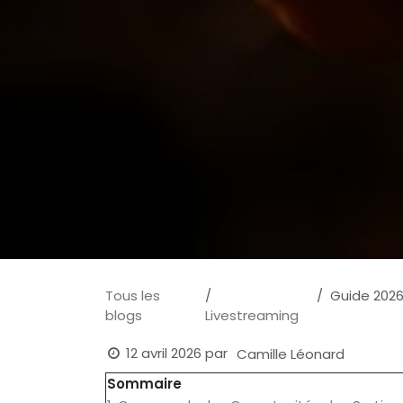
Tous les
Guide 2026 
blogs
Livestreaming
12 avril 2026
par
Camille Léonard
Sommaire