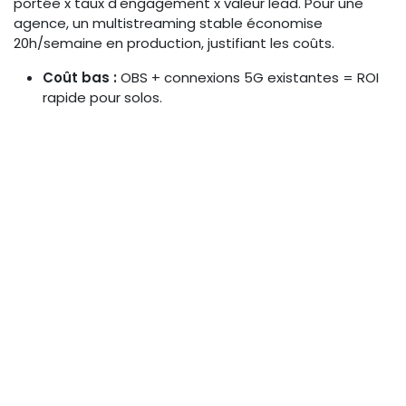
portée x taux d'engagement x valeur lead. Pour une
agence, un multistreaming stable économise
20h/semaine en production, justifiant les coûts.
Coût bas :
OBS + connexions 5G existantes = ROI
rapide pour solos.
Coût moyen :
Restream pour équipes = scalabilité
pour événements corporate.
Coût haut :
StreamYard + add-ons IA = premium
pour eCommerce live.
Configurer un workflow
multistreaming stable
Configurer un workflow pour
multistreaming
livestream
demande une approche étape par étape,
en intégrant hardware et software pour une fiabilité
pro. Commencez par évaluer vos besoins : nombre de
plateformes, qualité cible (1080p/60fps) et
environnement (studio ou mobile).