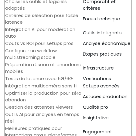
Choisir les outils et logiciels
Comparatif et
adaptés
critères
Critères de sélection pour faible
Focus technique
latence
Intégration AI pour modération
Outils intelligents
auto
Coûts vs ROI pour setups pros
Analyse économique
Configurer un workflow
Étapes pratiques
multistreaming stable
Préparation réseau et encodeurs
Infrastructure
mobiles
Tests de latence avec 5G/6G
Vérifications
Intégration multicaméra sans fil
Setups avancés
Optimiser la production pour zéro
Astuces production
abandon
Gestion des attentes viewers
Qualité pro
Outils AI pour analyses en temps
Insights live
réel
Meilleures pratiques pour
Engagement
interactions cross-plateformes