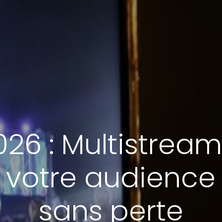
26 : Multistrea
 votre audience 
sans perte