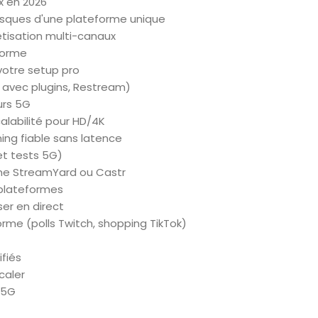
x en 2026
risques d'une plateforme unique
étisation multi-canaux
forme
votre setup pro
o avec plugins, Restream)
urs 5G
scalabilité pour HD/4K
ing fiable sans latence
et tests 5G)
mme StreamYard ou Castr
-plateformes
er en direct
rme (polls Twitch, shopping TikTok)
fiés
caler
 5G