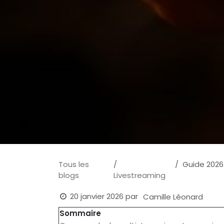
Tous les
Guide 2026 
blogs
Livestreaming
20 janvier 2026
par
Camille Léonard
Sommaire