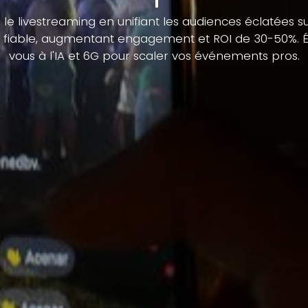
 le livestreaming en unifiant les audiences éclatées 
D fiable, augmentant engagement et ROI de 30-50%. Év
vous à l'IA et 6G pour scaler vos événements pros.