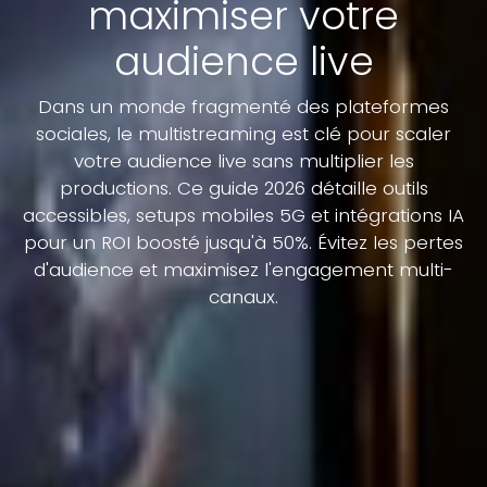
maximiser votre
audience live
Dans un monde fragmenté des plateformes
sociales, le multistreaming est clé pour scaler
votre audience live sans multiplier les
productions. Ce guide 2026 détaille outils
accessibles, setups mobiles 5G et intégrations IA
pour un ROI boosté jusqu'à 50%. Évitez les pertes
d'audience et maximisez l'engagement multi-
canaux.