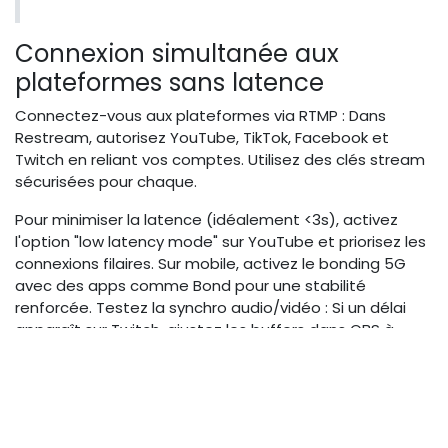
Connexion simultanée aux
plateformes sans latence
Connectez-vous aux plateformes via RTMP : Dans
Restream, autorisez YouTube, TikTok, Facebook et
Twitch en reliant vos comptes. Utilisez des clés stream
sécurisées pour chaque.
Pour minimiser la latence (idéalement <3s), activez
l'option "low latency mode" sur YouTube et priorisez les
connexions filaires. Sur mobile, activez le bonding 5G
avec des apps comme Bond pour une stabilité
renforcée. Testez la synchro audio/vidéo : Si un délai
apparaît sur Twitch, ajustez les buffers dans OBS à
200ms.
Autorisez l'app (Restream) sur chaque plateforme.
Copiez les URLs RTMP et streams keys.
Collez dans l'encodeur et lancez un test stream.