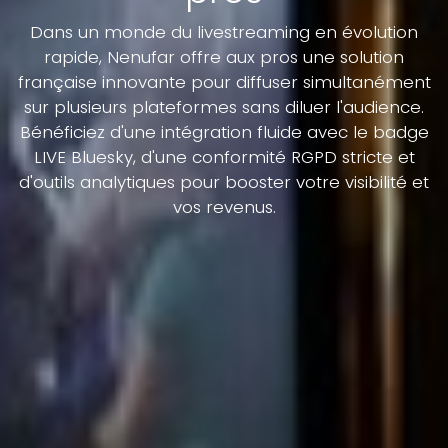
Dans un monde du livestreaming en évolution
rapide, Nenufar offre aux pros une solution
française innovante pour diffuser simultanément
sur plusieurs plateformes sans diluer l'audience.
Bénéficiez d'une intégration fluide avec le badge
LIVE Bluesky, d'une conformité RGPD stricte et
d'outils analytiques pour booster votre visibilité et
vos revenus.