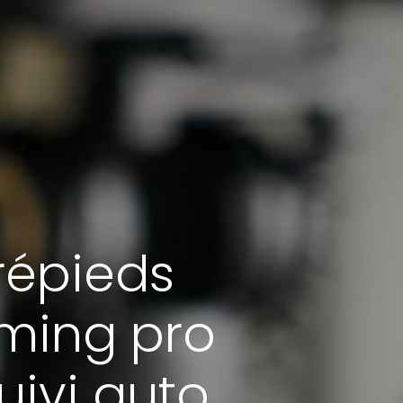
trépieds
aming pro
uivi auto