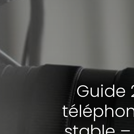
Guide 2
téléphon
stable –