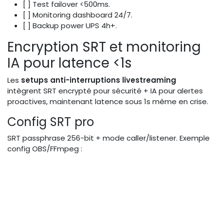
[ ] Test failover <500ms.
[ ] Monitoring dashboard 24/7.
[ ] Backup power UPS 4h+.
Encryption SRT et monitoring
IA pour latence <1s
Les
setups anti-interruptions livestreaming
intègrent SRT encrypté pour sécurité + IA pour alertes
proactives, maintenant latence sous 1s même en crise.
Config SRT pro
SRT passphrase 256-bit + mode caller/listener. Exemple
config OBS/FFmpeg :
srt://relay.clakprod.com:9000?
mode=caller&passphrase=secret2026&latency=200ms
Avantage : Résiste aux DDoS, conforme légal vs
Purstream.