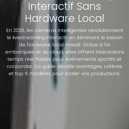
Interactif Sans
Hardware Local
En 2026, les caméras intelligentes révolutionnent
le livestreaming interactif en éliminant le besoin
de hardware local massif. Grâce à l'IA
embarquée et au cloud, elles offrent interactions
temps réel fluides pour événements sportifs et
corporate. Ce guide détaille avantages, critères
et top 5 modèles pour scaler vos productions.