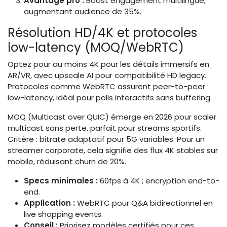
Avantage pro :
Boost engagement multilingue,
augmentant audience de 35%.
Résolution HD/4K et protocoles
low-latency (MOQ/WebRTC)
Optez pour au moins 4K pour les détails immersifs en
AR/VR, avec upscale AI pour compatibilité HD legacy.
Protocoles comme WebRTC assurent peer-to-peer
low-latency, idéal pour polls interactifs sans buffering.
MOQ (Multicast over QUIC) émerge en 2026 pour scaler
multicast sans perte, parfait pour streams sportifs.
Critère : bitrate adaptatif pour 5G variables. Pour un
streamer corporate, cela signifie des flux 4K stables sur
mobile, réduisant churn de 20%.
Specs minimales :
60fps à 4K ; encryption end-to-
end.
Application :
WebRTC pour Q&A bidirectionnel en
live shopping events.
Conseil :
Priorisez modèles certifiés pour ces