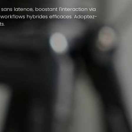
ans latence, boostant l'interaction via
r workflows hybrides efficaces. Adoptez-
s.