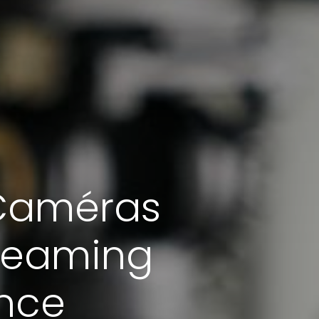
 Caméras
treaming
ence