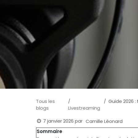
Tous les
Guide 2026 : M
blogs
Livestreaming
7 janvier 2026
par
Camille Léonard
Sommaire