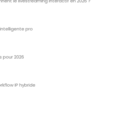
nnent le livestreaming interactif en 2026 ?
intelligente pro
 pour 2026
kflow IP hybride