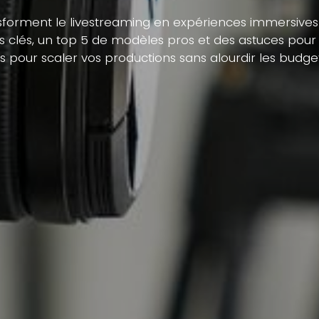
nsforment le livestreaming en expériences immersives s
es clés, un top 5 de modèles pros et des astuces pou
es pour scaler vos productions sans alourdir les budget