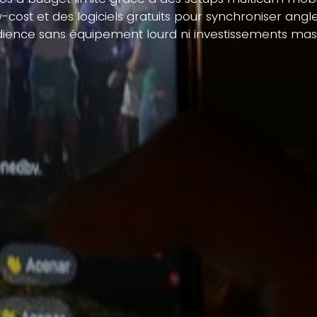
ow-cost et des logiciels gratuits pour synchroniser an
ience sans équipement lourd ni investissements mass