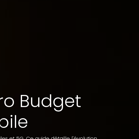
Pro Budget
bile
s et 5G. Ce guide détaille l'évolution