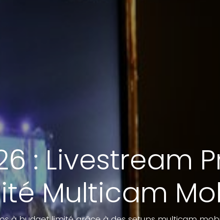
6 : Livestream 
ité Multicam Mo
os à budget limité grâce à des setups multicam mobile