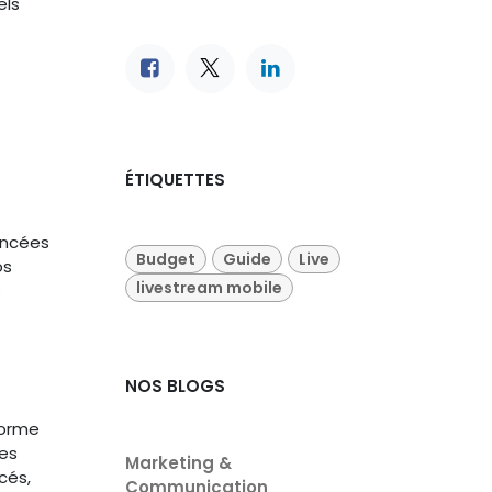
els
ÉTIQUETTES
ancées
Budget
Guide
Live
os
livestream mobile
s
NOS BLOGS
norme
tes
Marketing &
cés,
Communication