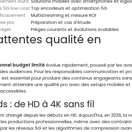
ipement lourd
Solutions mobiles avec smartphones et logici
es 5G low-cost
Top encodeurs et optimisation 5G
fficacement
Multistreaming et mesure ROI
ive pro
Préparation et cas d'étude
budget
Pièges courants et évolutions scalables
ttentes qualité en
onnel budget limité
évolue rapidement, poussé par les av
 des audiences. Pour les responsables communication et pr
ds est essentiel pour produire des contenus engageants san
ment atteindre une qualité pro avec des setups mobiles et
 accessibles.
s : de HD à 4K sans fil
t changé depuis les débuts en HD. Aujourd'hui, en 2026, la 
les productions professionnelles, même avec des contrain
 par les réseaux 5G et les algorithmes de compression avan