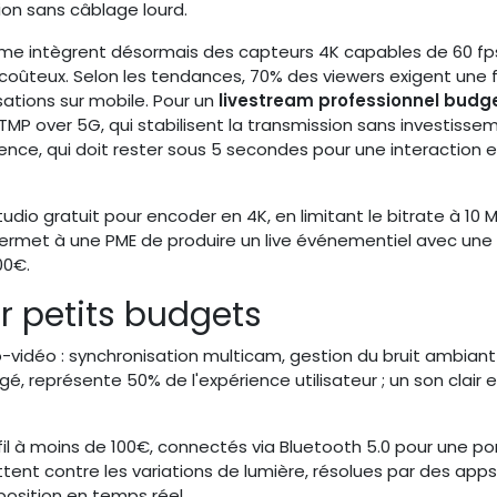
ion sans câblage lourd.
e intègrent désormais des capteurs 4K capables de 60 fp
coûteux. Selon les tendances, 70% des viewers exigent une f
sations sur mobile. Pour un
livestream professionnel budg
P over 5G, qui stabilisent la transmission sans investisse
atence, qui doit rester sous 5 secondes pour une interaction 
dio gratuit pour encoder en 4K, en limitant le bitrate à 10 
rmet à une PME de produire un live événementiel avec une 
00€.
r petits budgets
o-vidéo : synchronisation multicam, gestion du bruit ambiant
gé, représente 50% de l'expérience utilisateur ; un son clair 
ns fil à moins de 100€, connectés via Bluetooth 5.0 pour une p
ent contre les variations de lumière, résolues par des apps
position en temps réel.