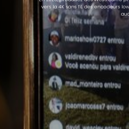
vers la 4K sans fil, des encodeurs l
aud