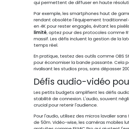
qui permettent de diffuser en haute résolut
Par exemple, les smartphones haut de gamm
rendant obsolète l'équipement traditionnel 
en 4K pour rester engagés, évitant les pixéli
limité
, optez pour des protocoles comme RTM
massif. Les défis incluent la gestion de la l
temps réel.
En pratique, testez des outils comme OBS Stu
pour économiser la bande passante. Cela pe
rivalisant les studios pros, sans dépasser 20
Défis audio-vidéo pou
Les petits budgets amplifient les défis audi
stabilité de connexion. L'audio, souvent négli
crucial pour retenir l'audience.
Pour l'audio, utilisez des micros lavalier sa
de 50m. Vidéo-wise, les caméras mobiles lutt
gratuites comme FiLMiC Pro qui ajustent l'ex