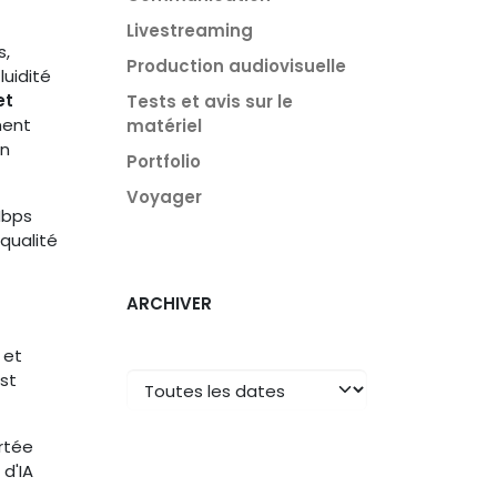
Livestreaming
s,
Production audiovisuelle
luidité
et
Tests et avis sur le
ment
matériel
en
Portfolio
Voyager
Mbps
qualité
ARCHIVER
 et
est
ortée
 d'IA