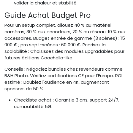
valider la chaleur et stabilité.
Guide Achat Budget Pro
Pour un setup complet, allouez 40 % au matériel
caméras, 30 % aux encodeurs, 20 % au réseau, 10 % aux
accessoires. Budget entrée de gamme (3 scènes) : 15
000 € ; pro sept-scènes : 60 000 €. Priorisez la
scalabilité : Choisissez des modules upgradables pour
futures éditions Coachella-like.
Conseils : Négociez bundles chez revendeurs comme
B&H Photo. Vérifiez certifications CE pour l'Europe. ROI
estimé : Doublez l'audience en 4K, augmentant
sponsors de 50 %.
Checkliste achat : Garantie 3 ans, support 24/7,
compatibilité 5G.
Financement : Location via Kiloutou pour tests
initiaux.
Éco-responsable : Optez pour low-power comme
Panasonic (conso <50W/unité).