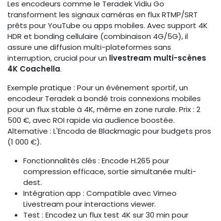
Les encodeurs comme le Teradek Vidiu Go
transforment les signaux caméras en flux RTMP/SRT
prêts pour YouTube ou apps mobiles. Avec support 4K
HDR et bonding cellulaire (combinaison 4G/5G), il
assure une diffusion multi-plateformes sans
interruption, crucial pour un
livestream multi-scènes
4K Coachella
.
Exemple pratique : Pour un événement sportif, un
encodeur Teradek a bondé trois connexions mobiles
pour un flux stable à 4K, même en zone rurale. Prix : 2
500 €, avec ROI rapide via audience boostée.
Alternative : L'Encoda de Blackmagic pour budgets pros
(1 000 €).
Fonctionnalités clés : Encode H.265 pour
compression efficace, sortie simultanée multi-
dest.
Intégration app : Compatible avec Vimeo
Livestream pour interactions viewer.
Test : Encodez un flux test 4K sur 30 min pour