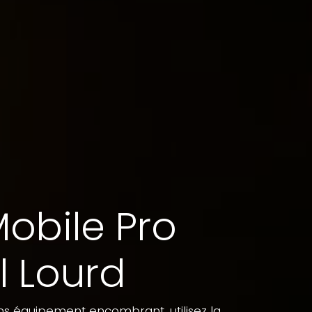
Mobile Pro
l Lourd
ns équipement encombrant, utilisez la