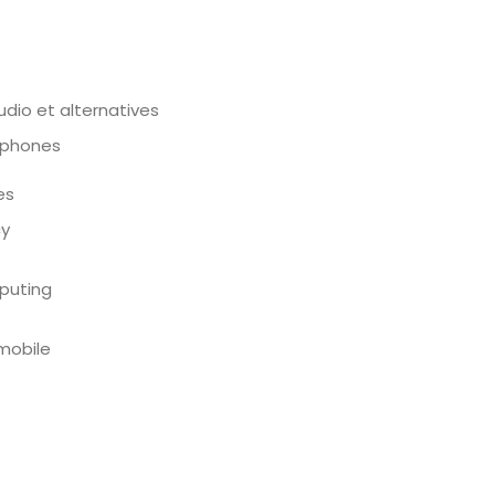
tudio et alternatives
rtphones
es
cy
puting
mobile