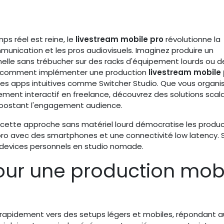
s réel est reine, le
livestream mobile pro
révolutionne la
unication et les pros audiovisuels. Imaginez produire un
lle sans trébucher sur des racks d'équipement lourds ou d
re comment implémenter une production
livestream mobile 
 des apps intuitives comme Switcher Studio. Que vous organis
ement interactif en freelance, découvrez des solutions scal
 boostant l'engagement audience.
, cette approche sans matériel lourd démocratise les produ
ro avec des smartphones et une connectivité low latency. 
 devices personnels en studio nomade.
our une production mob
e rapidement vers des setups légers et mobiles, répondant a