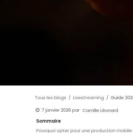
Tous les blogs
Livestreaming
Guide 202
7 janvier 2026
par
Camille Léonard
Sommaire
Pourquoi opter pour une production mobile 