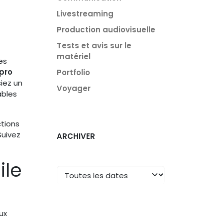
Livestreaming
Production audiovisuelle
Tests et avis sur le
matériel
es
pro
Portfolio
iez un
Voyager
ables
ctions
Suivez
ARCHIVER
ile
ux