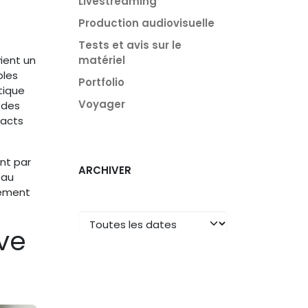
Livestreaming
Production audiovisuelle
Tests et avis sur le
matériel
vient un
bles
Portfolio
tique
Voyager
 des
pacts
nt par
ARCHIVER
eau
nement
ive