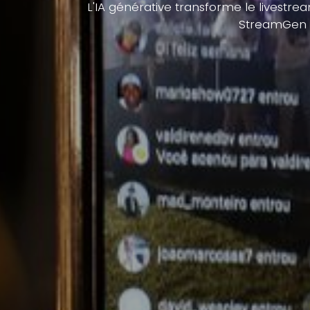
L'IA générative transforme le livestre
StreamGen et