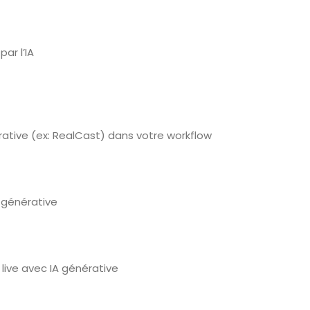
par l’IA
érative (ex: RealCast) dans votre workflow
IA générative
live avec IA générative