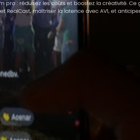
am pro : réduisez les coûts et boostez la créativité
 RealCast, maîtriser la latence avec AV1, et anticipe