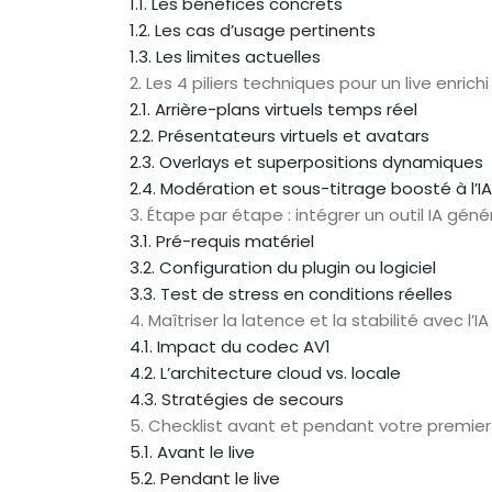
1.1. Les bénéfices concrets
1.2. Les cas d’usage pertinents
1.3. Les limites actuelles
2. Les 4 piliers techniques pour un live enrichi 
2.1. Arrière-plans virtuels temps réel
2.2. Présentateurs virtuels et avatars
2.3. Overlays et superpositions dynamiques
2.4. Modération et sous-titrage boosté à l’IA
3. Étape par étape : intégrer un outil IA gén
3.1. Pré-requis matériel
3.2. Configuration du plugin ou logiciel
3.3. Test de stress en conditions réelles
4. Maîtriser la latence et la stabilité avec l’
4.1. Impact du codec AV1
4.2. L’architecture cloud vs. locale
4.3. Stratégies de secours
5. Checklist avant et pendant votre premier 
5.1. Avant le live
5.2. Pendant le live