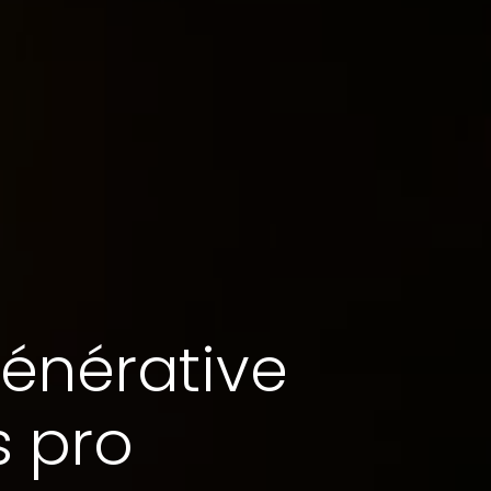
générative
s pro