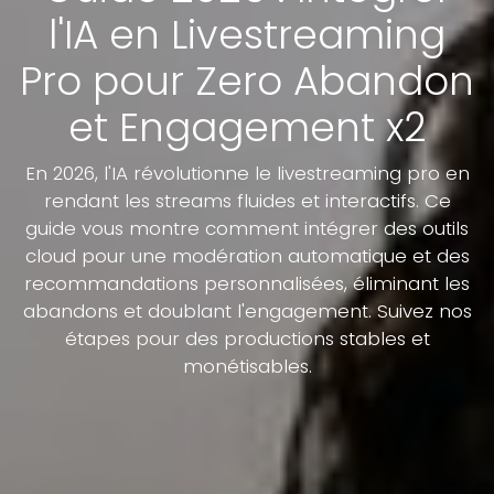
l'IA en Livestreaming
Pro pour Zero Abandon
et Engagement x2
En 2026, l'IA révolutionne le livestreaming pro en
rendant les streams fluides et interactifs. Ce
guide vous montre comment intégrer des outils
cloud pour une modération automatique et des
recommandations personnalisées, éliminant les
abandons et doublant l'engagement. Suivez nos
étapes pour des productions stables et
monétisables.