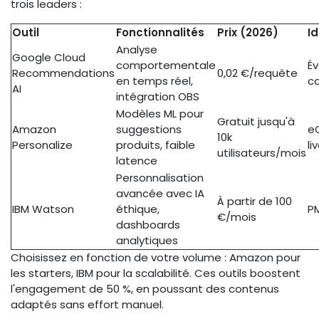
trois leaders :
Outil
Fonctionnalités
Prix (2026)
I
Analyse
Google Cloud
comportementale
É
Recommendations
0,02 €/requête
en temps réel,
c
AI
intégration OBS
Modèles ML pour
Gratuit jusqu'à
Amazon
suggestions
e
10k
Personalize
produits, faible
li
utilisateurs/mois
latence
Personnalisation
avancée avec IA
À partir de 100
IBM Watson
éthique,
PM
€/mois
dashboards
analytiques
Choisissez en fonction de votre volume : Amazon pour
les starters, IBM pour la scalabilité. Ces outils boostent
l'engagement de 50 %, en poussant des contenus
adaptés sans effort manuel.