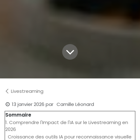
Livestreaming
13 janvier 2026
par
Camille Léonard
Sommaire
1. Comprendre l'Impact de l'IA sur le Livestreaming en
2026
Croissance des outils IA pour reconnaissance visuelle