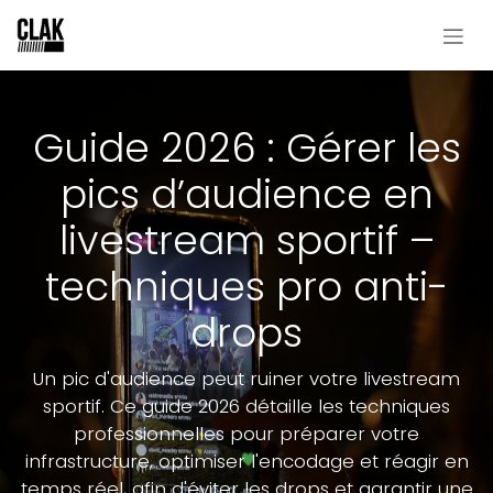
Se rendre au contenu
Guide 2026 : Gérer les
pics d’audience en
livestream sportif –
techniques pro anti-
drops
Un pic d'audience peut ruiner votre livestream
sportif. Ce guide 2026 détaille les techniques
professionnelles pour préparer votre
infrastructure, optimiser l'encodage et réagir en
temps réel, afin d'éviter les drops et garantir une