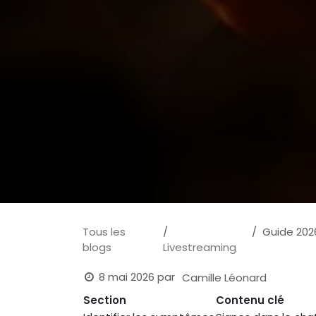
Tous les
Guide 2026
blogs
Livestreaming
8 mai 2026
par
Camille Léonard
Section
Contenu clé