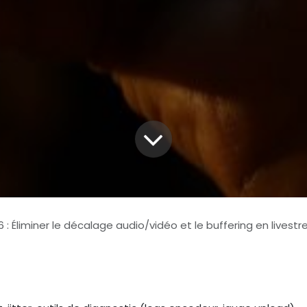
 : Éliminer le décalage audio/vidéo et le buffering en livestre