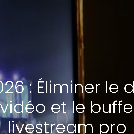
26 : Éliminer le
vidéo et le buffe
livestream pro