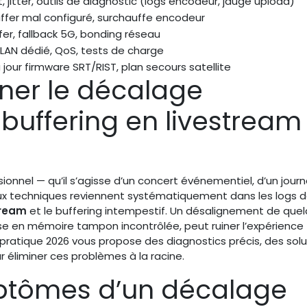
, jitter, outils de diagnostic (logs encodeur, jauge upload)
uffer mal configuré, surchauffe encodeur
fer, fallback 5G, bonding réseau
VLAN dédié, QoS, tests de charge
à jour firmware SRT/RIST, plan secours satellite
iner le décalage
 buffering en livestream
ionnel — qu’il s’agisse d’un concert événementiel, d’un journ
ux techniques reviennent systématiquement dans les logs 
tream
et le buffering intempestif. Un désalignement de que
se en mémoire tampon incontrôlée, peut ruiner l’expérience
e pratique 2026 vous propose des diagnostics précis, des solu
éliminer ces problèmes à la racine.
ymptômes d’un décalage