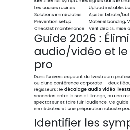
Identifier les symptômes
Signes dans le chat
Les causes racines
Upload instable, b
Solutions immédiates
Ajuster bitrate/buf
Prévention setup
Matériel bonding, 
Checklist maintenance
Vérif débits, mise 
Guide 2026 : Élim
audio/vidéo et le
pro
Dans l’univers exigeant du livestream profess
ou d’une conférence corporate — deux fléa
régisseurs : le
décalage audio vidéo lives
secondes entre le son et l’image, ou une mi
spectateur et faire fuir l’audience. Ce guid
immédiates et une préparation robuste pour 
Identifier les s