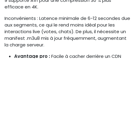
9 supporte AV1 pour une compression 30 % plus
efficace en 4K.
Inconvénients : Latence minimale de 6-12 secondes due
aux segments, ce qui le rend moins idéal pour les
interactions live (votes, chats). De plus, il nécessite un
manifest .m3u8 mis à jour fréquemment, augmentant
la charge serveur.
Avantage pro :
Facile à cacher derrière un CDN
comme Akamai pour une scalabilité mondiale.
Inconvénient :
Moins flexible pour les bitrates
ultra-variables en 5G.
DASH pour adaptation adaptive
au bitrate
DASH offre une adaptation dynamique sophistiquée,
ajustant le bitrate en millisecondes via MPD (Media
Presentation Description). Avantages : Ouvert et
standardisé, il supporte CMAF (Common Media
Application Format) pour une interopérabilité HLS-DASH.