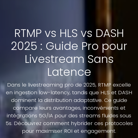
RTMP vs HLS vs DASH
2025 : Guide Pro pour
Livestream Sans
Latence
Dans le livestreaming pro de 2025, RTMP excelle
en ingestion low-latency, tandis que HLS et DASH
dominent la distribution adaptative. Ce guide
compare leurs avantages, inconvénients et
intégrations 5G/IA pour des streams fluides sous
5s. Découvrez comment hybrider ces protocoles
pour maximiser ROI et engagement.