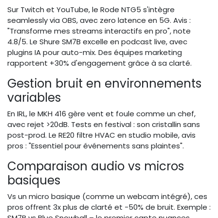
Sur Twitch et YouTube, le Rode NTG5 s'intègre
seamlessly via OBS, avec zero latence en 5G. Avis :
"Transforme mes streams interactifs en pro", note
4.8/5. Le Shure SM7B excelle en podcast live, avec
plugins IA pour auto-mix. Des équipes marketing
rapportent +30% d'engagement grâce à sa clarté.
Gestion bruit en environnements
variables
En IRL, le MKH 416 gère vent et foule comme un chef,
avec rejet >20dB. Tests en festival : son cristallin sans
post-prod. Le RE20 filtre HVAC en studio mobile, avis
pros : "Essentiel pour événements sans plaintes".
Comparaison audio vs micros
basiques
Vs un micro basique (comme un webcam intégré), ces
pros offrent 3x plus de clarté et -50% de bruit. Exemple :
SM7B vs Blue Snowball – le premier capte nuances