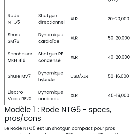
Rode
Shotgun
XLR
20-20,000
NTG5
directionnel
Shure
Dynamique
XLR
50-20,000
SM7B
cardioïde
Sennheiser
Shotgun RF
XLR
40-20,000
MKH 416
condensé
Dynamique
Shure MV7
USB/XLR
50-16,000
hybride
Electro-
Dynamique
XLR
45-18,000
Voice RE20
cardioïde
Modèle 1 : Rode NTG5 - specs,
pros/cons
Le Rode NTG5 est un shotgun compact pour pros