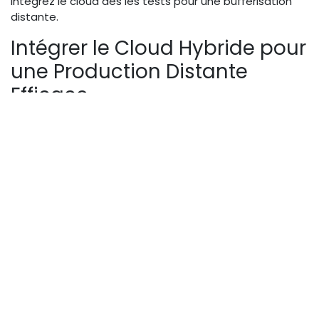
intégrez le cloud dès les tests pour une bufferisation
distante.
Intégrer le Cloud Hybride pour
une Production Distante
Efficace
Le cloud hybride fusionne on-premise et public pour
une production live sans disruption, essentiel pour les
agences gérant des audiences massives.
Comparatif cloud providers
(Google Cloud, AWS) pour vidéo
live
AWS Media Services excelle en scalabilité avec
Elemental pour l'encodage live, coûtant ~0,02 €/GB
pour 4K. Google Cloud Video Stitch offre une IA
intégrée pour stitching multi-cam, idéal pour 8K, à un
tarif similaire mais avec une latence plus faible (sub-