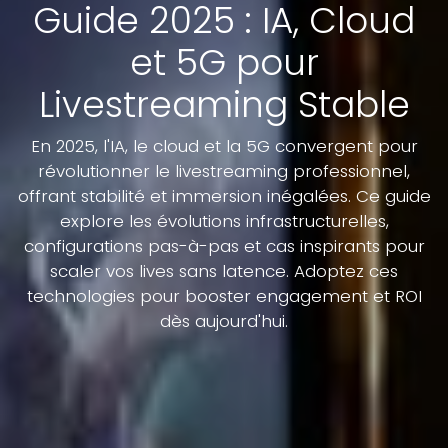
Guide 2025 : IA, Cloud
et 5G pour
Livestreaming Stable
En 2025, l'IA, le cloud et la 5G convergent pour
révolutionner le livestreaming professionnel,
offrant stabilité et immersion inégalées. Ce guide
explore les évolutions infrastructurelles,
configurations pas-à-pas et cas inspirants pour
scaler vos lives sans latence. Adoptez ces
technologies pour booster engagement et ROI
dès aujourd'hui.