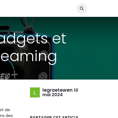
adgets et
treaming
legraetewen
10
mai 2024
et de
ins des
PARTAGER CET ARTICLE