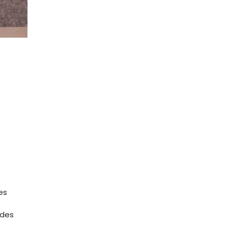
es
 des