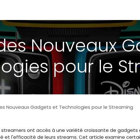
Portfolio
Conseils
Avis clients
À propos
 des Nouveaux G
ogies pour le S
des Nouveaux Gadgets et Technologies pour le Streaming
 streamers ont accès à une variété croissante de gadgets 
é et l'efficacité de leurs streams. Cet article examine certa