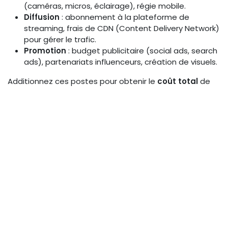
(caméras, micros, éclairage), régie mobile.
Diffusion
: abonnement à la plateforme de
streaming, frais de CDN (Content Delivery Network)
pour gérer le trafic.
Promotion
: budget publicitaire (social ads, search
ads), partenariats influenceurs, création de visuels.
Additionnez ces postes pour obtenir le
coût total
de
l’opération.
Mesurer les revenus directs : live
shopping, abonnements, dons,
ventes de billets
Les revenus directs sont les plus simples à attribuer. Si
votre live intègre un module d’achat (live shopping),
comptabilisez le chiffre d’affaires généré pendant le
direct. Pour les webinaires payants, le nombre de billets
vendus. Pour les dons (streaming caritatif), le montant
collecté. Ces revenus viennent directement en
déduction des coûts.