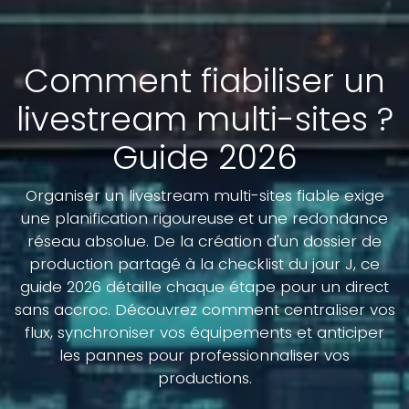
Comment fiabiliser un
livestream multi-sites ?
Guide 2026
Organiser un livestream multi-sites fiable exige
une planification rigoureuse et une redondance
réseau absolue. De la création d'un dossier de
production partagé à la checklist du jour J, ce
guide 2026 détaille chaque étape pour un direct
sans accroc. Découvrez comment centraliser vos
flux, synchroniser vos équipements et anticiper
les pannes pour professionnaliser vos
productions.