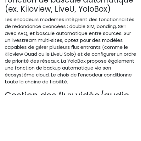
(ex. Kiloview, LiveU, YoloBox)
Les encodeurs modernes intègrent des fonctionnalités
de redondance avancées : double SIM, bonding, SRT
avec ARQ, et bascule automatique entre sources. Sur
un livestream multi‑sites, optez pour des modèles
capables de gérer plusieurs flux entrants (comme le
Kiloview Quad ou le LiveU Solo) et de configurer un ordre
de priorité des réseaux. La YoloBox propose également
une fonction de backup automatique via son
écosystème cloud. Le choix de l’encodeur conditionne
toute la chaîne de fiabilité.
Gestion des flux vidéo/audio
multi‑sources
Centraliser des flux venant de plusieurs sites sans perte
de qualité ni décalage demande une architecture
technique rigoureuse. Voici les bonnes pratiques.