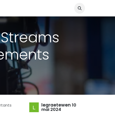
 Streams
nements
legraetewen
10
rtants
mai 2024