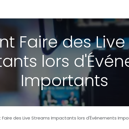
Portfolio
Conseils
Avis clients
À propos
 Faire des Live
ants lors d'Évé
Importants
aire des Live Streams Impactants lors d'Événements Impo