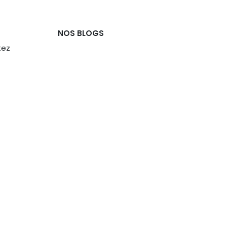
NOS BLOGS
tez
Marketing &
Communication
Livestreaming
Production audiovisuelle
Tests et avis sur le
matériel
Portfolio
Voyager
ARCHIVER