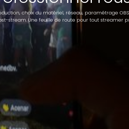
oduction, choix du matériel, réseau, paramétrage OBS, 
st-stream. Une feuille de route pour tout streamer p