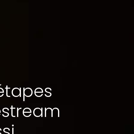
 étapes
vestream
si