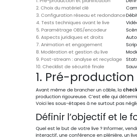
1. Pré-production et planification
Défin
2. Choix du matériel clé
Camé
3. Configuration réseau et redondance
Débi
4. Tests techniques avant le live
Vidé
5. Paramétrage OBS/encodeur
Scèn
6. Aspects juridiques et droits
Auto
7. Animation et engagement
Scrip
8. Modération et gestion du live
Modé
9. Post-stream : analyse et recyclage
Stat
10. Checklist de sécurité finale
Sauv
1. Pré-production 
Avant même de brancher un câble, la
check
production rigoureuse. C’est elle qui déterm
Voici les sous-étapes à ne surtout pas négli
Définir l’objectif et le 
Quel est le but de votre live ? Informer, vend
interactif, une conférence en plénière, un l