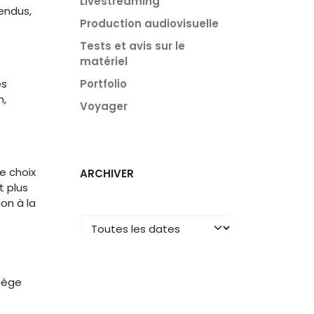
Livestreaming
tendus,
Production audiovisuelle
Tests et avis sur le
matériel
Portfolio
es
n,
Voyager
e choix
ARCHIVER
t plus
on à la
piège