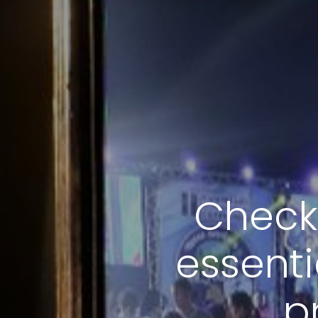
Checkl
essenti
p