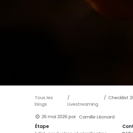
Tous les
Checklist 20
blogs
Livestreaming
26 mai 2026
par
Camille Léonard
Étape
Con