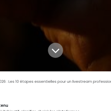
26 : Les 10 étapes essentielles pour un livestream professionnel 
tenu