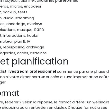
ir l’objectif, planifier, choisir les plateformes
ras, micros, encodeur
t, backup, tests
o, audio, streaming
es, encodage, overlays
risations, musique, RGPD
t, interactions, hooks
rateur, plan B, IA
s, repurposing, archivage
egardes, accès, astreinte
et planification
list livestream professionnel
commence par une phase d
ine si votre direct sera un succès ou une improvisation coût
ger.
format
re, fédérer ? Selon la réponse, le format diffère : un webinair
ive shopping ou un entretien en duplex. Chaque format a ses