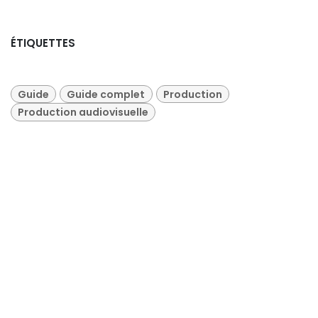
ÉTIQUETTES
Guide
Guide complet
Production
Production audiovisuelle
NOS BLOGS
Marketing & Communication
Livestreaming
Production audiovisuelle
Tests et avis sur le matériel
Portfolio