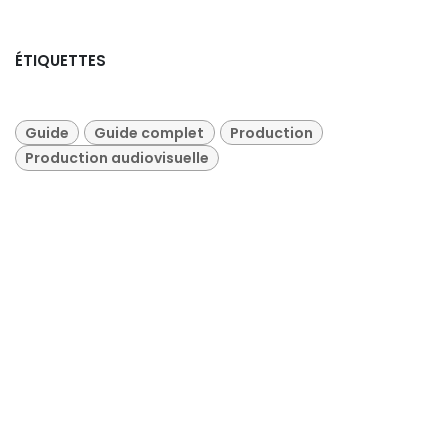
ÉTIQUETTES
Guide
Guide complet
Production
Production audiovisuelle
NOS BLOGS
Marketing & Communication
Livestreaming
Production audiovisuelle
Tests et avis sur le matériel
Portfolio