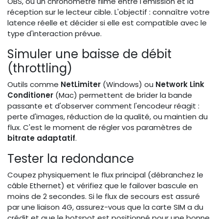
OBS, ou un chronomètre filmé entre l'émission et la
réception sur le lecteur cible. L'objectif : connaître votre
latence réelle et décider si elle est compatible avec le
type d'interaction prévue.
Simuler une baisse de débit
(throttling)
Outils comme
NetLimiter
(Windows) ou
Network Link
Conditioner
(Mac) permettent de brider la bande
passante et d'observer comment l'encodeur réagit :
perte d'images, réduction de la qualité, ou maintien du
flux. C'est le moment de régler vos paramètres de
bitrate adaptatif
.
Tester la redondance
Coupez physiquement le flux principal (débranchez le
câble Ethernet) et vérifiez que le failover bascule en
moins de 2 secondes. Si le flux de secours est assuré
par une liaison 4G, assurez-vous que la carte SIM a du
crédit et que le hotspot est positionné pour une bonne