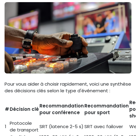
Pour vous aider à choisir rapidement, voici une synthèse
des décisions clés selon le type d'événement :
Re
Recommandation
Recommandation
#
Décision clé
po
pour conférence
pour sport
sh
Protocole
1
SRT (latence 2-5 s)
SRT avec failover
We
de transport