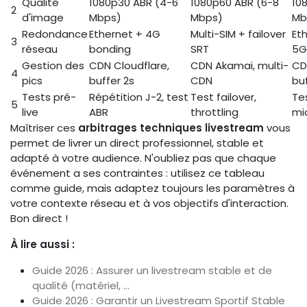
Qualité
1080p30 ABR (4-6
1080p60 ABR (6-8
10
2
d'image
Mbps)
Mbps)
Mb
Redondance
Ethernet + 4G
Multi-SIM + failover
Et
3
réseau
bonding
SRT
5G
Gestion des
CDN Cloudflare,
CDN Akamai, multi-
CDN
4
pics
buffer 2s
CDN
buf
Tests pré-
Répétition J-2, test
Test failover,
Te
5
live
ABR
throttling
mi
Maîtriser ces
arbitrages techniques livestream
vous
permet de livrer un direct professionnel, stable et
adapté à votre audience. N'oubliez pas que chaque
événement a ses contraintes : utilisez ce tableau
comme guide, mais adaptez toujours les paramètres à
votre contexte réseau et à vos objectifs d'interaction.
Bon direct !
À lire aussi :
Guide 2026 : Assurer un livestream stable et de
qualité (matériel, …
Guide 2026 : Garantir un Livestream Sportif Stable