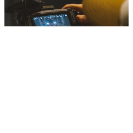
À partir de 2026, les aides publiques (CNC, régions,
fonds européens) conditionneront une partie de leurs
financements à des critères environnementaux stricts.
L'éco-production n'est plus une option verte, c'est une
obligation comptable.
Comprendre le bilan carbone